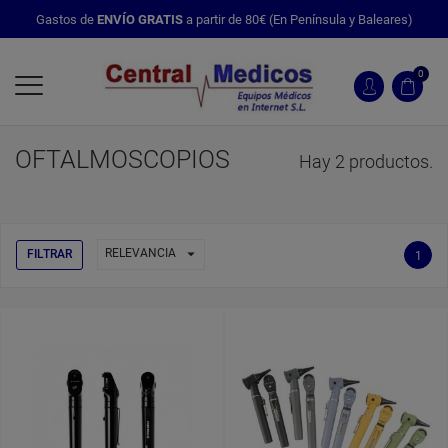
Gastos de
ENVÍO GRATIS
a partir de 80€ (En Península y Baleares)
0
OFTALMOSCOPIOS
Hay 2 productos.

RELEVANCIA
FILTRAR
1