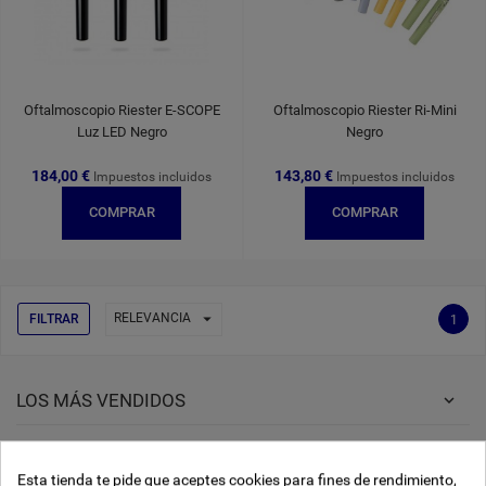
Oftalmoscopio Riester E-SCOPE
Oftalmoscopio Riester Ri-Mini
Luz LED Negro
Negro
184,00 €
143,80 €
Impuestos incluidos
Impuestos incluidos
COMPRAR
COMPRAR

RELEVANCIA
FILTRAR
1
LOS MÁS VENDIDOS
EN OFERTA
Esta tienda te pide que aceptes cookies para fines de rendimiento,