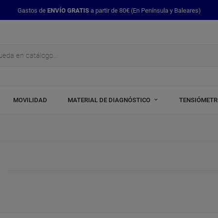
Gastos de
ENVÍO GRATIS
a partir de 80€ (En Península y Baleares)
MOVILIDAD
MATERIAL DE DIAGNÓSTICO
TENSIÓMET