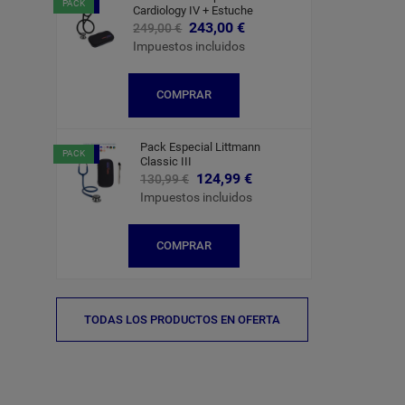
-6,00 €
PACK
Cardiology IV + Estuche
243,00 €
249,00 €
Impuestos incluidos
COMPRAR
Pack Especial Littmann
-6,00 €
PACK
Classic III
124,99 €
130,99 €
Impuestos incluidos
COMPRAR
TODAS LOS PRODUCTOS EN OFERTA