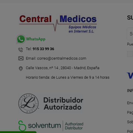
S
WhatsApp
Pue
Tel:
915 33 99 36
Email:
correo@centralmedicos.com
Calle Vascos, nº 14 , 28040 - Madrid, España
Horario tienda: de Lunes a Viernes de 9 a 14 horas
IN
Env
Pag
Sob
Pol