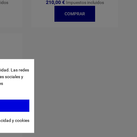
210,00 €
uidos
Impuestos incluidos
COMPRAR
cidad. Las redes
es sociales y
es
acidad y cookies
ini Negro