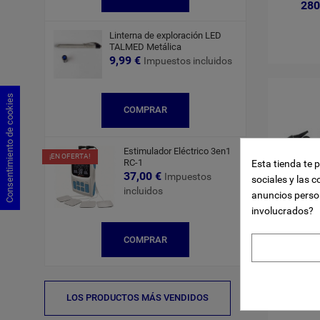
280
Linterna de exploración LED
TALMED Metálica
9,99 €
Impuestos incluidos
Consentimiento de cookies
COMPRAR
Estimulador Eléctrico 3en1
¡EN OFERTA!
RC-1
Esta tienda te 
37,00 €
Impuestos
sociales y las c
incluidos
anuncios perso
involucrados?
COMPRAR
Otosco
LOS PRODUCTOS MÁS VENDIDOS