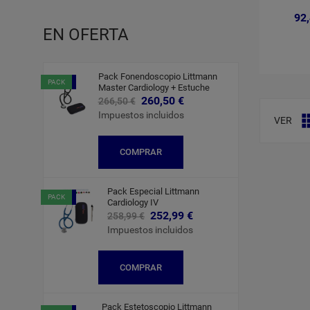
92
EN OFERTA
Pack Fonendoscopio Littmann
-6,00 €
PACK
Master Cardiology + Estuche
260,50 €
266,50 €
Impuestos incluidos
VER
COMPRAR
Pack Especial Littmann
-6,00 €
PACK
Cardiology IV
252,99 €
258,99 €
Impuestos incluidos
COMPRAR
Pack Estetoscopio Littmann