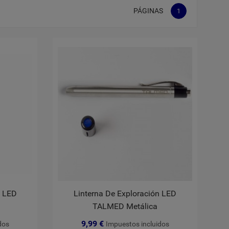
PÁGINAS
1
n LED
Linterna De Exploración LED
TALMED Metálica
9,99 €
dos
Impuestos incluidos