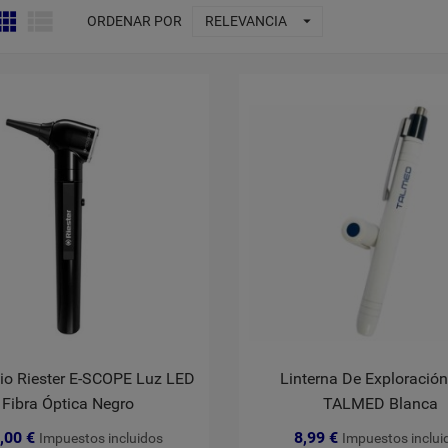



ORDENAR POR
RELEVANCIA
io Riester E-SCOPE Luz LED
Linterna De Exploració
Fibra Óptica Negro
TALMED Blanca
,00 €
8,99 €
Impuestos incluidos
Impuestos inclui