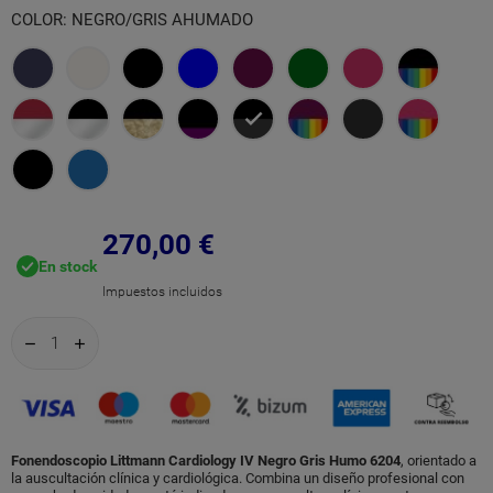
COLOR: NEGRO/GRIS AHUMADO
Azul
Alabastro
Negro
Azul
Ciruela
Pino
Frambuesa
Negro/C
medianoche
Arco
Granate/Campana
Negro/Campana
Negro/Campana
Negro/Edición
Negro/Gris
Ciruela/Campana
Negro
Frambues
Iris
Espejo
Espejo
Champán
Negra/Vástago
Ahumado
Arco
Humo
Negro
Azul
Violeta
Iris/Vástago
Cielo
270,00 €
En stock
Violeta
Impuestos incluidos
Fonendoscopio Littmann Cardiology IV Negro Gris Humo 6204
, orientado a
la auscultación clínica y cardiológica. Combina un diseño profesional con