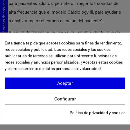
Consentimiento de cookies
para pacientes adultos, permite oír mejor los sonidos de
alta frecuencia que el modelo Cardiology III, para ayudarle
a analizar mejor el estado de salud del paciente".
Binaural de doble Lumen para eliminar el ruido de roce de
los tubos tradicionales. Binaural de nueva generación,
Esta tienda te pide que aceptes cookies para fines de rendimiento,
más duradero y resistente a las manchas. Olivas
redes sociales y publicidad. Las redes sociales y las cookies
publicitarias de terceros se utilizan para ofrecerte funciones de
superblandas de ajuste cómodo para formar un sello
redes sociales y anuncios personalizados. ¿Aceptas estas cookies
acústico y aislar de ruidos externos. Diafragmas y
y el procesamiento de datos personales involucrados?
membranas de una sola pieza para una mejor limpieza.
Campana versátil con ambos lados especializados:
Aceptar
pediátrico y adulto. Membranas de doble frecuencia en
ambos lados de la campana para escuchar diferentes
Configurar
frecuencias de sonidos con solo cambiar la presión
ejercida.
Política de privacidad y cookies
Longitud 69 cm.