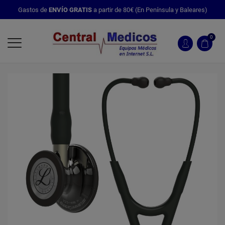
Gastos de
ENVÍO GRATIS
a partir de 80€ (En Península y Baleares)
0