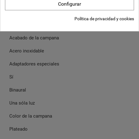
instrucciones.
Configurar
Especificaciones Fonendoscopio Littmann Classicc III
Política de privacidad y cookies
satinado
Acabado de la campana
Acero inoxidable
Adaptadores especiales
Sí
Binaural
Una sóla luz
Color de la campana
Plateado