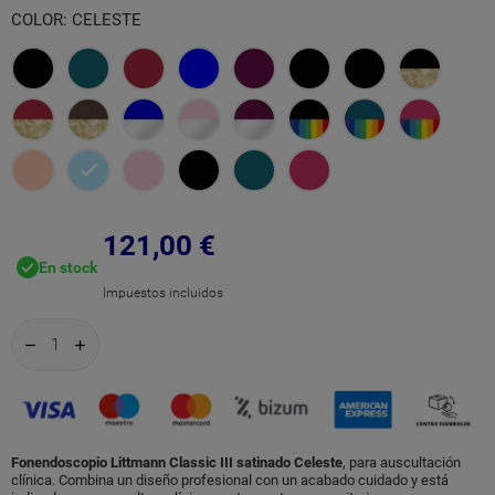
COLOR: CELESTE
Negro
Azul
Granate
Azul
Ciruela
Edición
Negro
Negro/C
Caribe
Negra
Ahumado
Champán
Granate/Campana
Chocolate/Campana
Azul/Campana
Rosa
Ciruela/Campana
Negro/Campana
Azul
Frambues
Champán
Cobre
Espejo
Perla/Campana
Espejo/Vástago
Arco
Caribe/Arcoiris
Rosa
Celeste
Rosa
Negro
Azul
Frambuesa
Espejo/Vástago
Rosa
Iris
Champan
Perla
Caribe
121,00 €
En stock
Rosa
Impuestos incluidos
Fonendoscopio Littmann Classic III satinado Celeste
, para auscultación
clínica. Combina un diseño profesional con un acabado cuidado y está