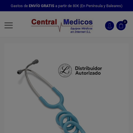
Gastos de
ENVÍO GRATIS
a partir de 80€ (En Península y Baleares)
0