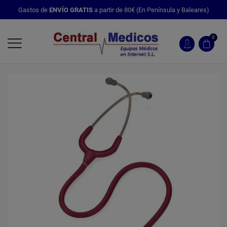
Gastos de
ENVÍO GRATIS
a partir de 80€ (En Península y Baleares)
0