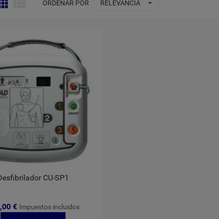



ORDENAR POR
RELEVANCIA
Desfibrilador CU-SP1
,00 €
Impuestos incluidos