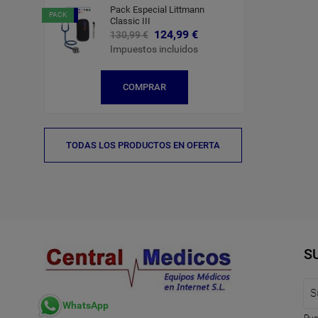
Pack Especial Littmann
-6,00 €
PACK
Classic III
124,99 €
130,99 €
Impuestos incluidos
COMPRAR
TODAS LOS PRODUCTOS EN OFERTA
S
WhatsApp
Pue