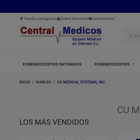
Tienda portuguesa
Sobre Nosotros
Contactanos
location_on
badge
mail
FONENDOSCOPIOS SATINADOS
FONENDOSCOPIOS
INICIO
MARCAS
CU MEDICAL SYSTEMS, INC.
CU M
LOS MÁS VENDIDOS