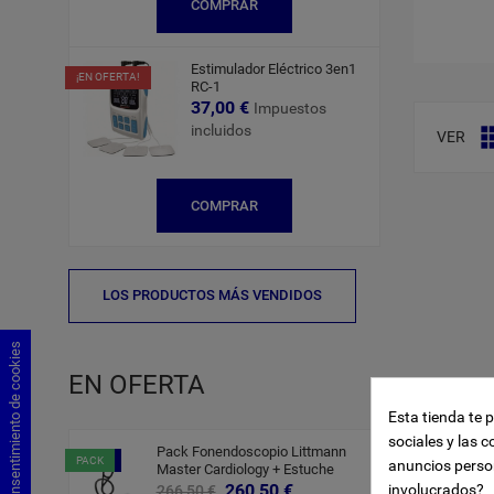
COMPRAR
Estimulador Eléctrico 3en1
¡EN OFERTA!
RC-1
37,00 €
Impuestos
incluidos
VER
COMPRAR
LOS PRODUCTOS MÁS VENDIDOS
Consentimiento de cookies
EN OFERTA
Esta tienda te 
sociales y las c
Pack Fonendoscopio Littmann
-6,00 €
PACK
anuncios perso
Master Cardiology + Estuche
260,50 €
involucrados?
266,50 €