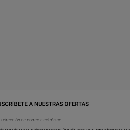
USCRÍBETE A NUESTRAS OFERTAS
de darse de baja en cualquier momento. Para ello, consulte nuestra información de co