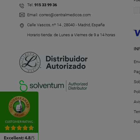
Tel:
915 33 99 36
Email:
correo@centralmedicos.com
Calle Vascos, nº 14 , 28040 - Madrid, España
Horario tienda: de Lunes a Viernes de 9 a 14 horas
IN
Env
Pag
Sob
Pol
Avi
Ter
Pol
CUSTOMER RATING
Excellent
:
4.8
/
5