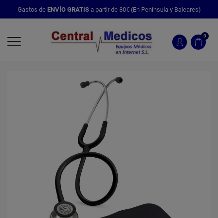
Gastos de
ENVÍO GRATIS
a partir de 80€ (En Península y Baleares)
0