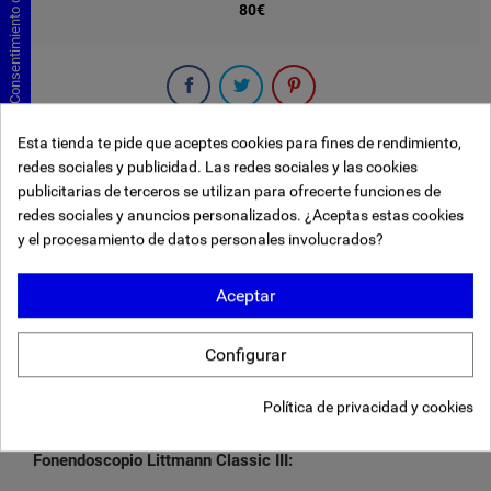
Consentimiento de cookies
80€
Esta tienda te pide que aceptes cookies para fines de rendimiento,
redes sociales y publicidad. Las redes sociales y las cookies
publicitarias de terceros se utilizan para ofrecerte funciones de
Descripción
redes sociales y anuncios personalizados. ¿Aceptas estas cookies
y el procesamiento de datos personales involucrados?
Detalles del producto
Aceptar
Envíos y devoluciones
Configurar
eKomi Product rating
Política de privacidad y cookies
Fonendoscopio Littmann Classic III: