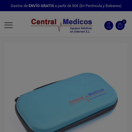
Gastos de
ENVÍO GRATIS
a partir de 80€ (En Península y Baleares)
0