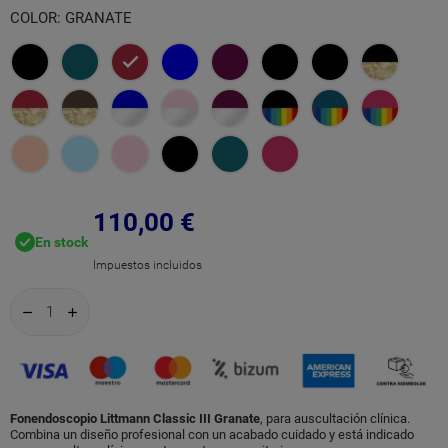
COLOR: GRANATE
Negro
Azul
Granate
Azul
Ciruela
Edición
Negro
Negro/C
Caribe
Negra
Ahumado
Champán
Granate/Campana
Chocolate/Campana
Azul/Campana
Rosa
Ciruela/Campana
Negro/Campana
Azul
Frambues
Champán
Cobre
Espejo
Perla/Campana
Espejo/Vástago
Arco
Caribe/Arcoiris
Rosa
Celeste
Rosa
Negro
Azul
Frambuesa
Espejo/Vástago
Rosa
Iris
Champan
Perla
Caribe
110,00 €
En stock
Rosa
Impuestos incluidos
Fonendoscopio Littmann Classic III Granate
, para auscultación clínica.
Combina un diseño profesional con un acabado cuidado y está indicado