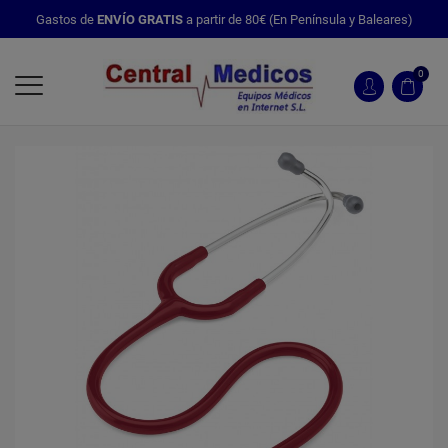
Gastos de
ENVÍO GRATIS
a partir de 80€ (En Península y Baleares)
0