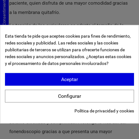
Consentimiento de cookies
paciente, quien disfruta de una mayor comodidad gracias
a la membrana quitafrío.
La tensión de los auriculares se adapta al tamaño de la
cabeza de forma cómoda y sencilla juntando o separando
Esta tienda te pide que aceptes cookies para fines de rendimiento,
redes sociales y publicidad. Las redes sociales y las cookies
los tubos auditivos. Las olivas superblandas de
publicitarias de terceros se utilizan para ofrecerte funciones de
colocación a presión se ajustan a cualquier oído para
redes sociales y anuncios personalizados. ¿Aceptas estas cookies
ofrecer un aislamiento acústico excelente y un ajuste
y el procesamiento de datos personales involucrados?
cómodo. Las olivas encajan firmemente en los extremos
Aceptar
de los tubos y, para una mayor seguridad, se requiere
cierto esfuerzo para retirarlas.
Configurar
El resistente tubo de última generación conserva su
Política de privacidad y cookies
forma y flexibilidad incluso después de guardarlo en el
bolsillo enrollado y comprimido. Prolonga la vida útil del
fonendoscopio gracias a que presenta una mayor